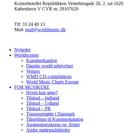
Kontorhotellet Republikken Vesterbrogade 26, 2. sal 1620
København V CVR nr. 29107629
Tlf: 33 24 40 13
Mail:
mail@worldmusic.dk
Nyheder
Worldscenen
Kunstnerkatalog
Danske world udgivelser
Venues
WMD CD-compilations
World Music Charts Europe
FOR MUSIKERE
Hvem kan søge?
Tilskud – Indland
Tilskud – Udland
Tilskud – PR
Transportstøtte i Danmark
Tilmelding til Kunstnerkatalog
Ansøgningsskema og -frister
Andre støttemuligheder