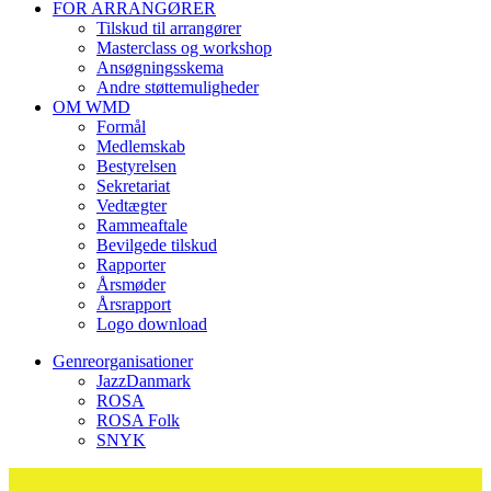
FOR ARRANGØRER
Tilskud til arrangører
Masterclass og workshop
Ansøgningsskema
Andre støttemuligheder
OM WMD
Formål
Medlemskab
Bestyrelsen
Sekretariat
Vedtægter
Rammeaftale
Bevilgede tilskud
Rapporter
Årsmøder
Årsrapport
Logo download
Genreorganisationer
JazzDanmark
ROSA
ROSA Folk
SNYK