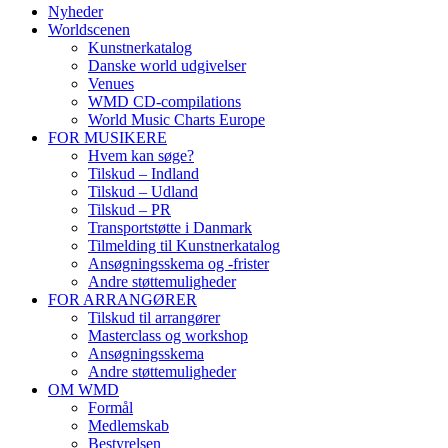
Nyheder
Worldscenen
Kunstnerkatalog
Danske world udgivelser
Venues
WMD CD-compilations
World Music Charts Europe
FOR MUSIKERE
Hvem kan søge?
Tilskud – Indland
Tilskud – Udland
Tilskud – PR
Transportstøtte i Danmark
Tilmelding til Kunstnerkatalog
Ansøgningsskema og -frister
Andre støttemuligheder
FOR ARRANGØRER
Tilskud til arrangører
Masterclass og workshop
Ansøgningsskema
Andre støttemuligheder
OM WMD
Formål
Medlemskab
Bestyrelsen