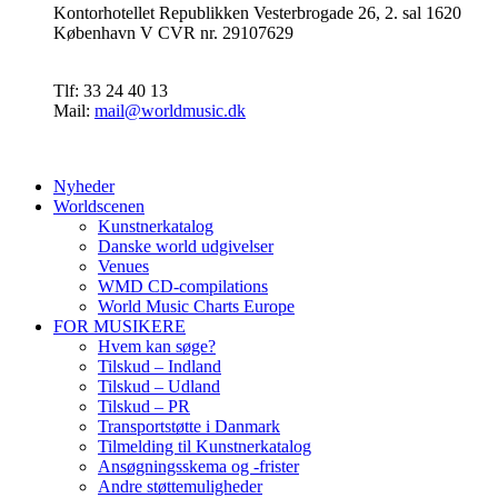
Kontorhotellet Republikken Vesterbrogade 26, 2. sal 1620
København V CVR nr. 29107629
Tlf: 33 24 40 13
Mail:
mail@worldmusic.dk
Nyheder
Worldscenen
Kunstnerkatalog
Danske world udgivelser
Venues
WMD CD-compilations
World Music Charts Europe
FOR MUSIKERE
Hvem kan søge?
Tilskud – Indland
Tilskud – Udland
Tilskud – PR
Transportstøtte i Danmark
Tilmelding til Kunstnerkatalog
Ansøgningsskema og -frister
Andre støttemuligheder