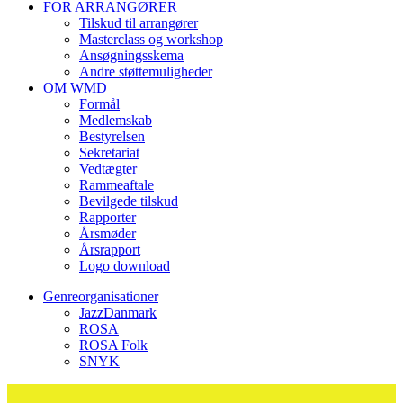
FOR ARRANGØRER
Tilskud til arrangører
Masterclass og workshop
Ansøgningsskema
Andre støttemuligheder
OM WMD
Formål
Medlemskab
Bestyrelsen
Sekretariat
Vedtægter
Rammeaftale
Bevilgede tilskud
Rapporter
Årsmøder
Årsrapport
Logo download
Genreorganisationer
JazzDanmark
ROSA
ROSA Folk
SNYK