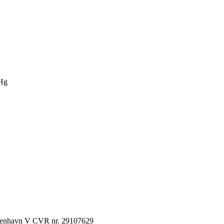
Hg
København V CVR nr. 29107629