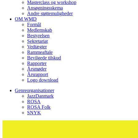
Masterclass og workshop
Ansøgningsskema
Andre støttemuligheder
OM WMD
Formål
Medlemskab
Bestyrelsen
Sekretariat
Vedtægter
Rammeaftale
Bevilgede tilskud
Rapporter
Årsmøder
Årsrapport
Logo download
Genreorganisationer
JazzDanmark
ROSA
ROSA Folk
SNYK