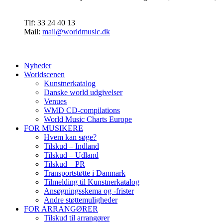
Tlf: 33 24 40 13
Mail:
mail@worldmusic.dk
Nyheder
Worldscenen
Kunstnerkatalog
Danske world udgivelser
Venues
WMD CD-compilations
World Music Charts Europe
FOR MUSIKERE
Hvem kan søge?
Tilskud – Indland
Tilskud – Udland
Tilskud – PR
Transportstøtte i Danmark
Tilmelding til Kunstnerkatalog
Ansøgningsskema og -frister
Andre støttemuligheder
FOR ARRANGØRER
Tilskud til arrangører