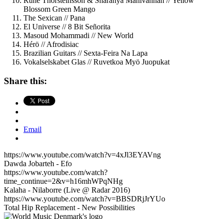
Rune Thorsteinsson & Sharanya Manivannan // Yellow
Blossom Green Mango
The Sexican // Pana
El Universe // 8 Bit Señorita
Masoud Mohammadi // New World
Hérö // Afrodisiac
Brazilian Guitars // Sexta-Feira Na Lapa
Vokalselskabet Glas // Ruvetkoa Myö Juopukat
Share this:
Email
https://www.youtube.com/watch?v=4xJl3EYAVng
Dawda Jobarteh - Efo
https://www.youtube.com/watch?
time_continue=2&v=h16mhWPqNHg
Kalaha - Nilaborre (Live @ Radar 2016)
https://www.youtube.com/watch?v=BBSDRjJrYUo
Total Hip Replacement - New Possibilities