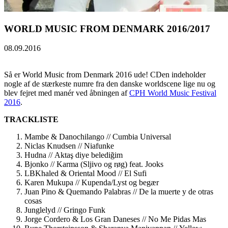
WORLD MUSIC FROM DENMARK 2016/2017
08.09.2016
Så er World Music from Denmark 2016 ude! CDen indeholder
nogle af de stærkeste numre fra den danske worldscene lige nu og
blev fejret med manér ved åbningen af
CPH World Music Festival
2016
.
TRACKLISTE
Mambe & Danochilango // Cumbia Universal
Niclas Knudsen // Niafunke
Hudna // Aktaş diye belediğim
Bjonko // Karma (Sljivo og røg) feat. Jooks
LBKhaled & Oriental Mood // El Sufi
Karen Mukupa // Kupenda/Lyst og begær
Juan Pino & Quemando Palabras // De la muerte y de otras
cosas
Junglelyd // Gringo Funk
Jorge Cordero & Los Gran Daneses // No Me Pidas Mas