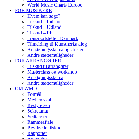
World Music Charts Europe
FOR MUSIKERE
Hvem kan søge?
Tilskud – Indland
Tilskud – Udland
Tilskud – PR
Transportstøtte i Danmark
Tilmelding til Kunstnerkatalog
Ansøgningsskema og -frister
Andre støttemuligheder
FOR ARRANGØRER
Tilskud til arrangører
Masterclass og workshop
Ansøgningsskema
Andre støttemuligheder
OM WMD
Formål
Medlemskab
Bestyrelsen
Sekretariat
Vedtægter
Rammeaftale
Bevilgede tilskud
Rapporter
Årsmøder