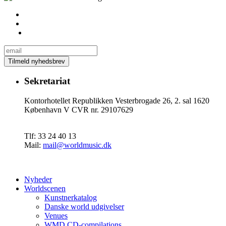
Sekretariat
Kontorhotellet Republikken Vesterbrogade 26, 2. sal 1620
København V CVR nr. 29107629
Tlf: 33 24 40 13
Mail:
mail@worldmusic.dk
Nyheder
Worldscenen
Kunstnerkatalog
Danske world udgivelser
Venues
WMD CD-compilations