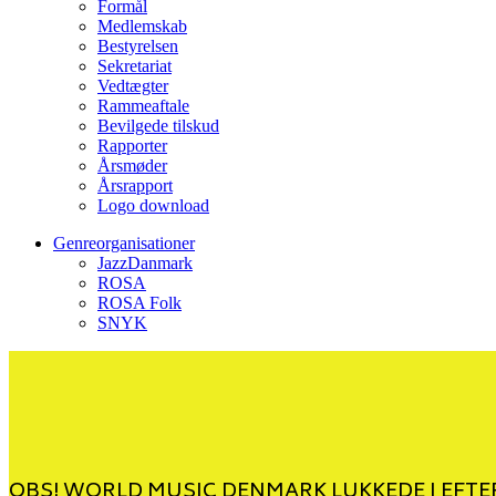
Formål
Medlemskab
Bestyrelsen
Sekretariat
Vedtægter
Rammeaftale
Bevilgede tilskud
Rapporter
Årsmøder
Årsrapport
Logo download
Genreorganisationer
JazzDanmark
ROSA
ROSA Folk
SNYK
OBS! WORLD MUSIC DENMARK LUKKEDE I EFTER