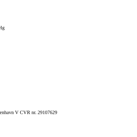
Hg
København V CVR nr. 29107629