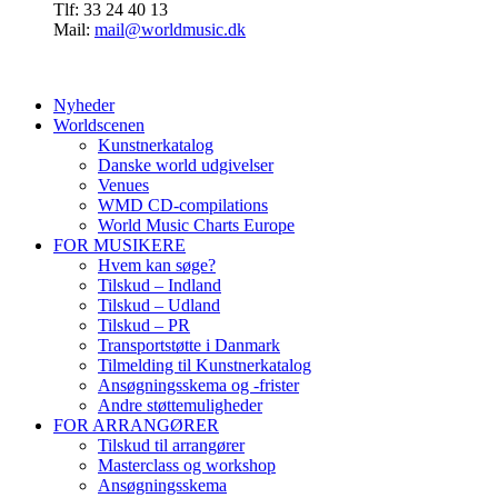
Tlf: 33 24 40 13
Mail:
mail@worldmusic.dk
Nyheder
Worldscenen
Kunstnerkatalog
Danske world udgivelser
Venues
WMD CD-compilations
World Music Charts Europe
FOR MUSIKERE
Hvem kan søge?
Tilskud – Indland
Tilskud – Udland
Tilskud – PR
Transportstøtte i Danmark
Tilmelding til Kunstnerkatalog
Ansøgningsskema og -frister
Andre støttemuligheder
FOR ARRANGØRER
Tilskud til arrangører
Masterclass og workshop
Ansøgningsskema