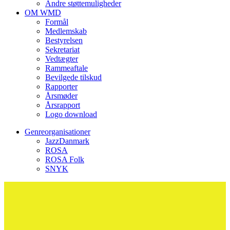
Andre støttemuligheder
OM WMD
Formål
Medlemskab
Bestyrelsen
Sekretariat
Vedtægter
Rammeaftale
Bevilgede tilskud
Rapporter
Årsmøder
Årsrapport
Logo download
Genreorganisationer
JazzDanmark
ROSA
ROSA Folk
SNYK