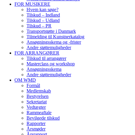
FOR MUSIKERE
Hvem kan søge?
Tilskud – Indland
Tilskud – Udland
Tilskud – PR
Transportstøtte i Danmark
Tilmelding til Kunstnerkatalog
Ansøgningsskema og -frister
Andre støttemuligheder
FOR ARRANGØRER
Tilskud til arrangører
Masterclass og workshop
Ansøgningsskema
Andre støttemuligheder
OM WMD
Formål
Medlemskab
Bestyrelsen
Sekretariat
Vedtægter
Rammeaftale
Bevilgede tilskud
Rapporter
Årsmøder
Årsrapport