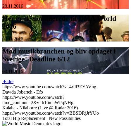
28.11.2016
Her er de nominerede til DMA World
2016
07.11.2016
Mød musikbranchen og bliv opdaget i
Sverige! Deadline 6/12
03.11.2016
Ældre
https://www.youtube.com/watch?v=4xJl3EYAVng
Dawda Jobarteh - Efo
https://www.youtube.com/watch?
time_continue=2&v=h16mhWPqNHg
Kalaha - Nilaborre (Live @ Radar 2016)
https://www.youtube.com/watch?v=BBSDRjJrYUo
Total Hip Replacement - New Possibilities