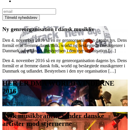
Ny genreorganisation i dansk musikliv
Den 4. november 2016 så en ny genreorganisation dagens lys. Dens
formål er at fremme dansk folk, world og beslægtede musikgenrer i
Danmark og udlandet. Bestyrelsen i den nye organisation […]
Den 4. november 2016 så en ny genreorganisation dagens lys. Dens
formål er at fremme dansk folk, world og beslægtede musikgenrer i
Danmark og udlandet. Bestyrelsen i den nye organisation […]
HER ER DMA WORLD-VINDERNE
2016
04.12.2016
Tysk musikbranche sender danske
artister mod stjernerne