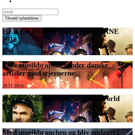
HER ER DMA WORLD-VINDERNE
2016
04.12.2016
Tysk musikbranche sender danske
artister mod stjernerne
28.11.2016
Her er de nominerede til DMA World
2016
07.11.2016
Mød musikbranchen og bliv opdaget i