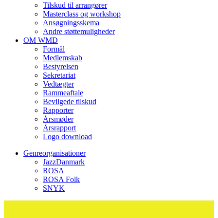
Tilskud til arrangører
Masterclass og workshop
Ansøgningsskema
Andre støttemuligheder
OM WMD
Formål
Medlemskab
Bestyrelsen
Sekretariat
Vedtægter
Rammeaftale
Bevilgede tilskud
Rapporter
Årsmøder
Årsrapport
Logo download
Genreorganisationer
JazzDanmark
ROSA
ROSA Folk
SNYK