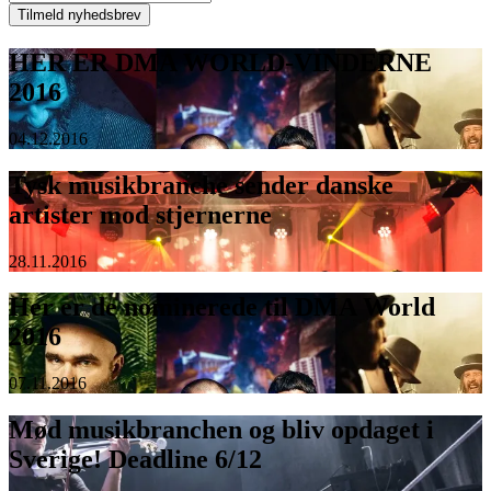
HER ER DMA WORLD-VINDERNE
2016
04.12.2016
Tysk musikbranche sender danske
artister mod stjernerne
28.11.2016
Her er de nominerede til DMA World
2016
07.11.2016
Mød musikbranchen og bliv opdaget i
Sverige! Deadline 6/12