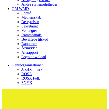
Andre støttemuligheder
OM WMD
Formål
Medlemskab
Bestyrelsen
Sekretariat
Vedtægter
Rammeaftale
Bevilgede tilskud
Rapporter
Årsmøder
Årsrapport
Logo download
Genreorganisationer
JazzDanmark
ROSA
ROSA Folk
SNYK