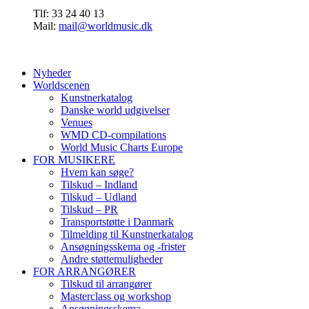
Tlf: 33 24 40 13
Mail:
mail@worldmusic.dk
Nyheder
Worldscenen
Kunstnerkatalog
Danske world udgivelser
Venues
WMD CD-compilations
World Music Charts Europe
FOR MUSIKERE
Hvem kan søge?
Tilskud – Indland
Tilskud – Udland
Tilskud – PR
Transportstøtte i Danmark
Tilmelding til Kunstnerkatalog
Ansøgningsskema og -frister
Andre støttemuligheder
FOR ARRANGØRER
Tilskud til arrangører
Masterclass og workshop
Ansøgningsskema