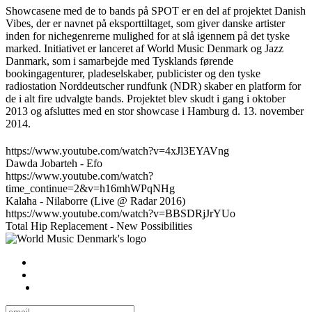
Showcasene med de to bands på SPOT er en del af projektet Danish
Vibes, der er navnet på eksporttiltaget, som giver danske artister
inden for nichegenrerne mulighed for at slå igennem på det tyske
marked. Initiativet er lanceret af World Music Denmark og Jazz
Danmark, som i samarbejde med Tysklands førende
bookingagenturer, pladeselskaber, publicister og den tyske
radiostation Norddeutscher rundfunk (NDR) skaber en platform for
de i alt fire udvalgte bands. Projektet blev skudt i gang i oktober
2013 og afsluttes med en stor showcase i Hamburg d. 13. november
2014.
https://www.youtube.com/watch?v=4xJl3EYAVng
Dawda Jobarteh - Efo
https://www.youtube.com/watch?
time_continue=2&v=h16mhWPqNHg
Kalaha - Nilaborre (Live @ Radar 2016)
https://www.youtube.com/watch?v=BBSDRjJrYUo
Total Hip Replacement - New Possibilities