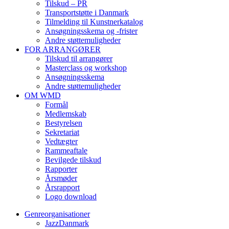
Tilskud – PR
Transportstøtte i Danmark
Tilmelding til Kunstnerkatalog
Ansøgningsskema og -frister
Andre støttemuligheder
FOR ARRANGØRER
Tilskud til arrangører
Masterclass og workshop
Ansøgningsskema
Andre støttemuligheder
OM WMD
Formål
Medlemskab
Bestyrelsen
Sekretariat
Vedtægter
Rammeaftale
Bevilgede tilskud
Rapporter
Årsmøder
Årsrapport
Logo download
Genreorganisationer
JazzDanmark