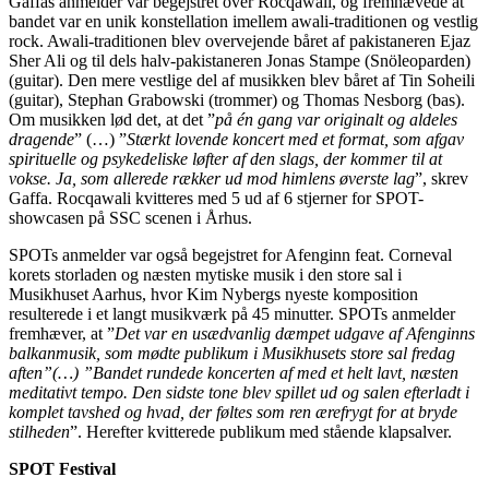
Gaffas anmelder var begejstret over Rocqawali, og fremhævede at
bandet var en unik konstellation imellem awali-traditionen og vestlig
rock. Awali-traditionen blev overvejende båret af pakistaneren Ejaz
Sher Ali og til dels halv-pakistaneren Jonas Stampe (Snöleoparden)
(guitar). Den mere vestlige del af musikken blev båret af Tin Soheili
(guitar), Stephan Grabowski (trommer) og Thomas Nesborg (bas).
Om musikken lød det, at det ”
på én gang var originalt og aldeles
dragende
” (…) ”
Stærkt lovende koncert med et format, som afgav
spirituelle og psykedeliske løfter af den slags, der kommer til at
vokse. Ja, som allerede rækker ud mod himlens øverste lag
”, skrev
Gaffa. Rocqawali kvitteres med 5 ud af 6 stjerner for SPOT-
showcasen på SSC scenen i Århus.
SPOTs anmelder var også begejstret for Afenginn feat. Corneval
korets storladen og næsten mytiske musik i den store sal i
Musikhuset Aarhus, hvor Kim Nybergs nyeste komposition
resulterede i et langt musikværk på 45 minutter. SPOTs anmelder
fremhæver, at ”
Det var en usædvanlig dæmpet udgave af Afenginns
balkanmusik, som mødte publikum i Musikhusets store sal fredag
aften”(…) ”Bandet rundede koncerten af med et helt lavt, næsten
meditativt tempo. Den sidste tone blev spillet ud og salen efterladt i
komplet tavshed og hvad, der føltes som ren ærefrygt for at bryde
stilheden
”. Herefter kvitterede publikum med stående klapsalver.
SPOT Festival