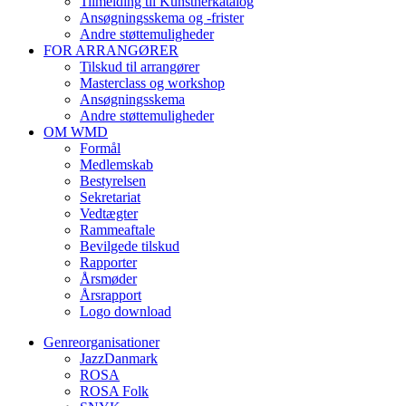
Tilmelding til Kunstnerkatalog
Ansøgningsskema og -frister
Andre støttemuligheder
FOR ARRANGØRER
Tilskud til arrangører
Masterclass og workshop
Ansøgningsskema
Andre støttemuligheder
OM WMD
Formål
Medlemskab
Bestyrelsen
Sekretariat
Vedtægter
Rammeaftale
Bevilgede tilskud
Rapporter
Årsmøder
Årsrapport
Logo download
Genreorganisationer
JazzDanmark
ROSA
ROSA Folk