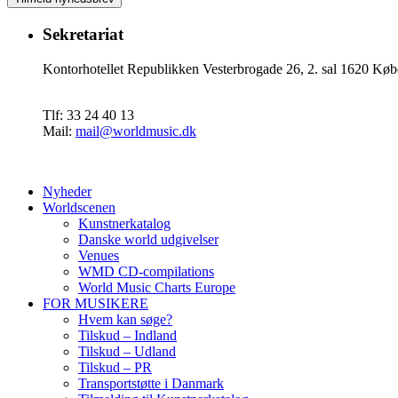
Sekretariat
Kontorhotellet Republikken Vesterbrogade 26, 2. sal 1620 
Tlf: 33 24 40 13
Mail:
mail@worldmusic.dk
Nyheder
Worldscenen
Kunstnerkatalog
Danske world udgivelser
Venues
WMD CD-compilations
World Music Charts Europe
FOR MUSIKERE
Hvem kan søge?
Tilskud – Indland
Tilskud – Udland
Tilskud – PR
Transportstøtte i Danmark