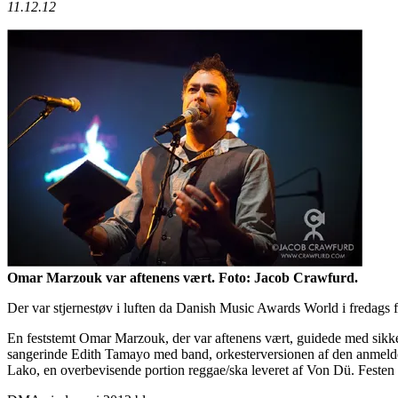
11.12.12
Omar Marzouk var aftenens vært. Foto: Jacob Crawfurd.
Der var stjernestøv i luften da Danish Music Awards World i fredags
En feststemt Omar Marzouk, der var aftenens vært, guidede med sikk
sangerinde Edith Tamayo med band, orkesterversionen af den anmelderr
Lako, en overbevisende portion reggae/ska leveret af Von Dü. Festen