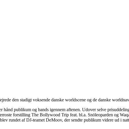
 fejrede den stadigt voksende danske worldscene og de danske worldnav
er hånd publikum og bands igennem aftenen. Udover selve prisuddeling
oste forstilling The Bollywood Trip feat. bl.a. Snöleoparden og Waqas
 blev rundet af DJ-teamet DeMoov, der sendte publikum videre ud i natt