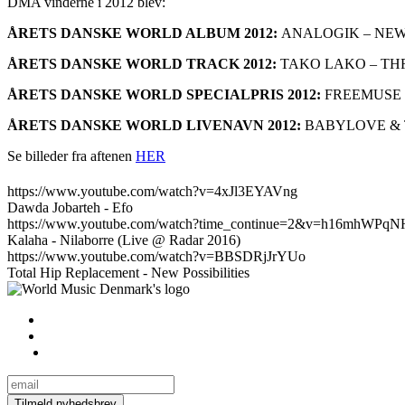
DMA vinderne i 2012 blev:
ÅRETS DANSKE WORLD ALBUM 2012:
ANALOGIK – NEW
ÅRETS DANSKE WORLD TRACK 2012:
TAKO LAKO – T
ÅRETS DANSKE WORLD SPECIALPRIS 2012:
FREEMUSE 
ÅRETS DANSKE WORLD LIVENAVN 2012:
BABYLOVE &
Se billeder fra aftenen
HER
https://www.youtube.com/watch?v=4xJl3EYAVng
Dawda Jobarteh - Efo
https://www.youtube.com/watch?time_continue=2&v=h16mhWPqN
Kalaha - Nilaborre (Live @ Radar 2016)
https://www.youtube.com/watch?v=BBSDRjJrYUo
Total Hip Replacement - New Possibilities