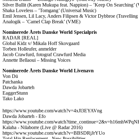
Silver Bullit (Karen Mukupa feat. Nappion) – ’Keep On Searching’
Shaka Loveless – ’Tomgang’ (Universal Music)
Emil Jensen, Lil Lacy, Anders Filipsen & Victor Dybbroe (Travelli
Analogik – ’Camel Clap Break’ (VME)
Nominerede Årets Danske World Specialpris
RADAR [REAL]
Global Kidz v/ Mikala Hoff Skovgaard
Torben Holleufer, anmelder
Jacob Crawfurd, fotograf Crawfurd Media
Annette Bellaoui – Missing Voices
Nominerede Årets Danske World Livenavn
Von Dü
Patchanka
Dawda Jobarteh
EaggerStunn
Tako Lako
https://www.youtube.com/watch?v=4xJl3EYAVng
Dawda Jobarteh - Efo
https://www.youtube.com/watch?time_continue=2&v=h16mhWPqN
Kalaha - Nilaborre (Live @ Radar 2016)
https://www.youtube.com/watch?v=BBSDRjJrYUo
Total Hip Replacement - New Possibilities