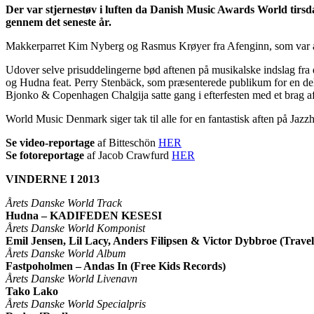
Der var stjernestøv i luften da Danish Music Awards World tirs
gennem det seneste år.
Makkerparret Kim Nyberg og Rasmus Krøyer fra Afenginn, som var a
Udover selve prisuddelingerne bød aftenen på musikalske indslag fra 
og Hudna feat. Perry Stenbäck, som præsenterede publikum for en delik
Bjonko & Copenhagen Chalgija satte gang i efterfesten med et brag af
World Music Denmark siger tak til alle for en fantastisk aften på Jazz
Se video-reportage
af Bitteschön
HER
Se fotoreportage
af Jacob Crawfurd
HER
VINDERNE I 2013
Årets Danske World Track
Hudna – KADIFEDEN KESESI
Årets Danske World Komponist
Emil Jensen, Lil Lacy, Anders Filipsen & Victor Dybbroe (Trav
Årets Danske World Album
Fastpoholmen – Andas In (Free Kids Records)
Årets Danske World Livenavn
Tako Lako
Årets Danske World Specialpris