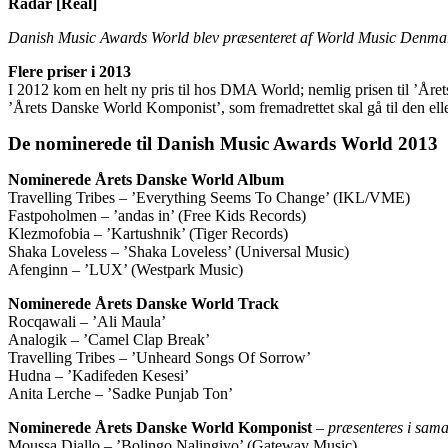
Radar [Real]
Danish Music Awards World blev præsenteret af World Music Denma
Flere priser i 2013
I 2012 kom en helt ny pris til hos DMA World; nemlig prisen til ’År
’Årets Danske World Komponist’, som fremadrettet skal gå til den elle
De nominerede til Danish Music Awards World 2013
Nominerede Årets Danske World Album
Travelling Tribes – ’Everything Seems To Change’ (IKL/VME)
Fastpoholmen – ’andas in’ (Free Kids Records)
Klezmofobia – ’Kartushnik’ (Tiger Records)
Shaka Loveless – ’Shaka Loveless’ (Universal Music)
Afenginn – ’LUX’ (Westpark Music)
Nominerede Årets Danske World Track
Rocqawali – ’Ali Maula’
Analogik – ’Camel Clap Break’
Travelling Tribes – ’Unheard Songs Of Sorrow’
Hudna – ’Kadifeden Kesesi’
Anita Lerche – ’Sadke Punjab Ton’
Nominerede Årets Danske World Komponist
– præsenteres i sa
Moussa Diallo – ’Bolingo Nalingiyo’ (Gateway Music)