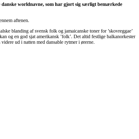
de danske worldnavne, som har gjort sig særligt bemærkede
ennem aftenen.
alske blanding af svensk folk og jamaicanske toner for ’skovreggae’
n og en god sjat amerikansk ’folk’. Det altid festlige balkanorkester
videre ud i natten med dansable rytmer i ørerne.