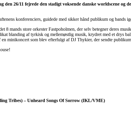
dag den 26/11 fejrede den stadigt voksende danske worldscene og 
ftenens konferenciers, guidede med sikker hånd publikum og bands ig
det 8 mands store orkester Fastpoholmen, der selv betegner deres musik
at blanding af tyrkisk og mellemøstlig musik, krydret med et drys balka
 en minikoncert som blev efterfulgt af DJ Thykier, der sendte publikum 
house!
elling Tribes) – Unheard Songs Of Sorrow (IKL/VME)