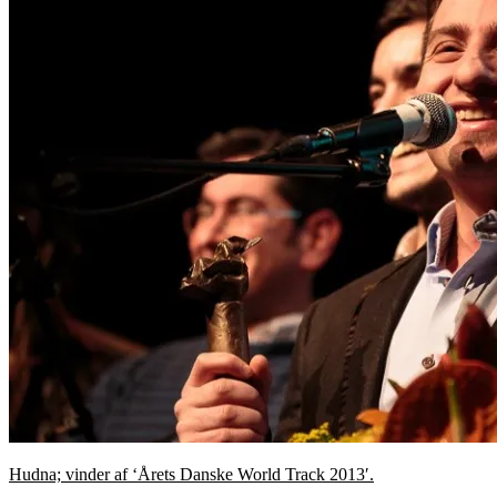
Hudna; vinder af ‘Årets Danske World Track
2013′.