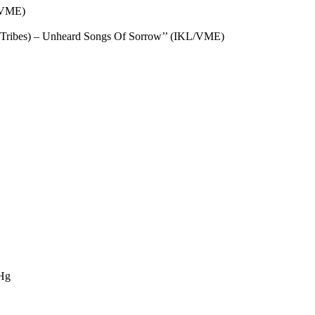
 (VME)
ng Tribes) – Unheard Songs Of Sorrow’’ (IKL/VME)
Hg